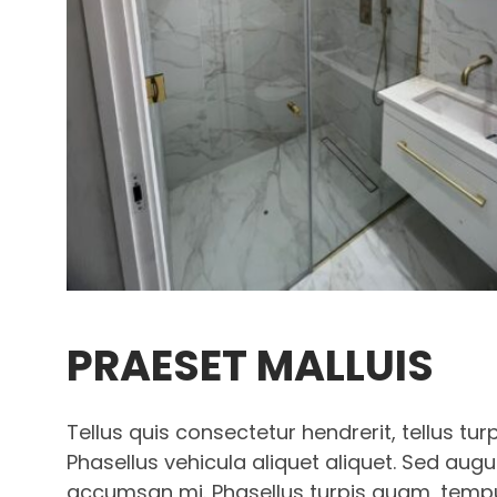
PRAESET MALLUIS
Tellus quis consectetur hendrerit, tellus turp
Phasellus vehicula aliquet aliquet. Sed augu
accumsan mi. Phasellus turpis quam, tempus 