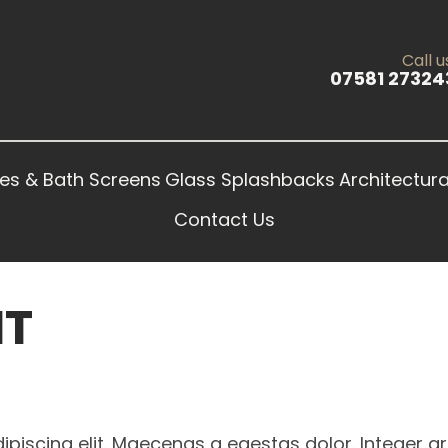
Call u
07581 27324
es & Bath Screens
Glass Splashbacks
Architectura
Contact Us
HT
piscing elit. Maecenas a egestas dolor. Integer gr