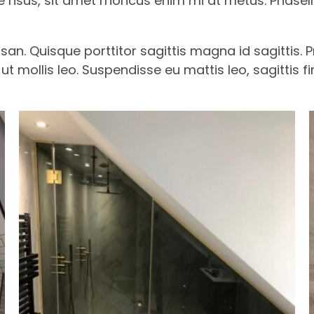
risus, sit amet rhoncus enim mi at metus. Phasell
an. Quisque porttitor sagittis magna id sagittis.
ut mollis leo. Suspendisse eu mattis leo, sagittis f