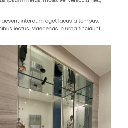
us ipsum metus, mollis vel vehicula nec,
 Praesent interdum eget lacus a tempus.
inibus lectus. Maecenas in urna tincidunt,