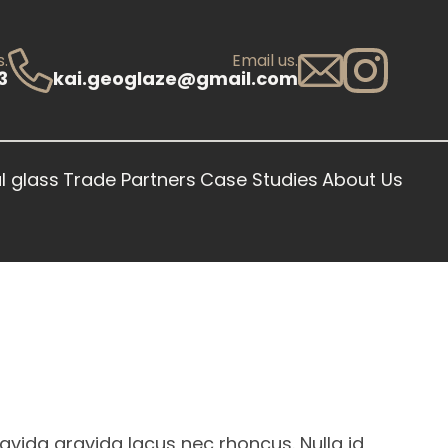
s.
Email us.
3
kai.geoglaze@gmail.com
l glass
Trade Partners
Case Studies
About Us
avida gravida lacus nec rhoncus. Nulla id